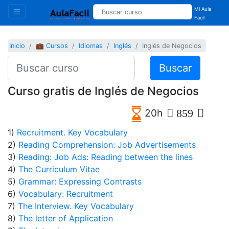
Mi Aula
Facil
Inicio
💼 Cursos
Idiomas
Inglés
Inglés de Negocios
Buscar
Curso gratis de Inglés de Negocios
20h
859
1)
Recruitment. Key Vocabulary
2)
Reading Comprehension: Job Advertisements
3)
Reading: Job Ads: Reading between the lines
4)
The Curriculum Vitae
5)
Grammar: Expressing Contrasts
6)
Vocabulary: Recruitment
7)
The Interview. Key Vocabulary
8)
The letter of Application