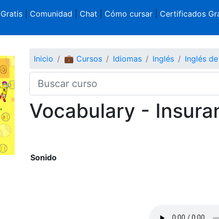
 Gratis
|
Comunidad
|
Chat
|
Cómo cursar
|
Certificados Gra
Inicio
💼 Cursos
Idiomas
Inglés
Inglés d
Vocabulary - Insura
Sonido