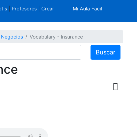
tis
|
Profesores
|
Crear
Mi Aula Facil
e Negocios
Vocabulary - Insurance
Buscar
nce