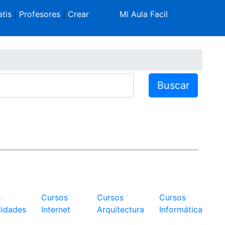
tis
|
Profesores
|
Crear
Mi Aula Facil
Buscar
s
Cursos
Cursos
Cursos
idades
Internet
Arquitectura
Informática