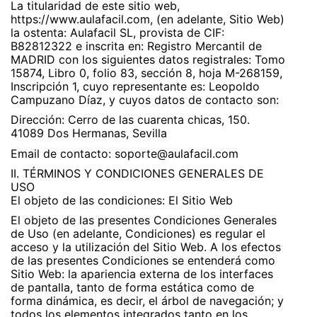
La titularidad de este sitio web,
https://www.aulafacil.com, (en adelante, Sitio Web)
la ostenta: Aulafacil SL, provista de CIF:
B82812322 e inscrita en: Registro Mercantil de
MADRID con los siguientes datos registrales: Tomo
15874, Libro 0, folio 83, sección 8, hoja M-268159,
Inscripción 1, cuyo representante es: Leopoldo
Campuzano Díaz, y cuyos datos de contacto son:
Dirección: Cerro de las cuarenta chicas, 150.
41089 Dos Hermanas, Sevilla
Email de contacto: soporte@aulafacil.com
II. TÉRMINOS Y CONDICIONES GENERALES DE
USO
El objeto de las condiciones: El Sitio Web
El objeto de las presentes Condiciones Generales
de Uso (en adelante, Condiciones) es regular el
acceso y la utilización del Sitio Web. A los efectos
de las presentes Condiciones se entenderá como
Sitio Web: la apariencia externa de los interfaces
de pantalla, tanto de forma estática como de
forma dinámica, es decir, el árbol de navegación; y
todos los elementos integrados tanto en los