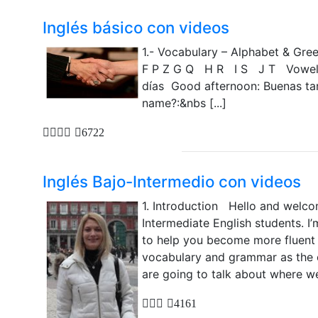
Inglés básico con videos
1.- Vocabulary – Alphabet & Gre
F P Z G Q H R I S J T Vowels 
días Good afternoon: Buenas ta
name?:&nbs [...]
6722
Inglés Bajo-Intermedio con videos
1. Introduction Hello and welco
Intermediate English students. I’
to help you become more fluent i
vocabulary and grammar as the c
are going to talk about where we 
4161