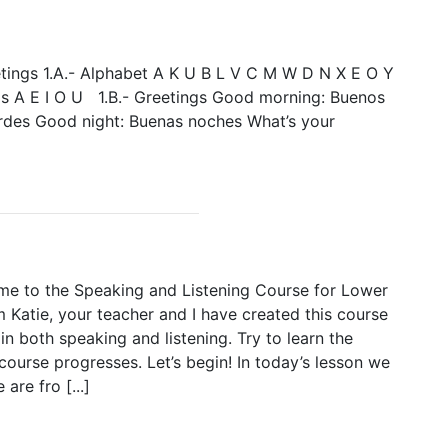
etings 1.A.- Alphabet A K U B L V C M W D N X E O Y
A E I O U 1.B.- Greetings Good morning: Buenos
rdes Good night: Buenas noches What’s your
me to the Speaking and Listening Course for Lower
m Katie, your teacher and I have created this course
n both speaking and listening. Try to learn the
ourse progresses. Let’s begin! In today’s lesson we
are fro [...]