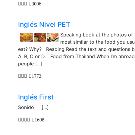
3006
Inglés Nivel PET
Speaking Look at the photos of d
most similar to the food you us
eat? Why? Reading Read the text and questions bel
A, B, C or D. Food from Thailand When I’m abroad a
people [...]
1772
Inglés First
Sonido [...]
1608