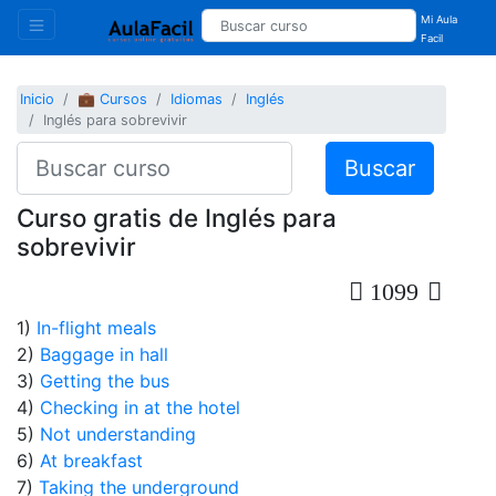
Mi Aula
Facil
Inicio
💼 Cursos
Idiomas
Inglés
Inglés para sobrevivir
Buscar
Curso gratis de Inglés para
sobrevivir
1099
1)
In-flight meals
2)
Baggage in hall
3)
Getting the bus
4)
Checking in at the hotel
5)
Not understanding
6)
At breakfast
7)
Taking the underground