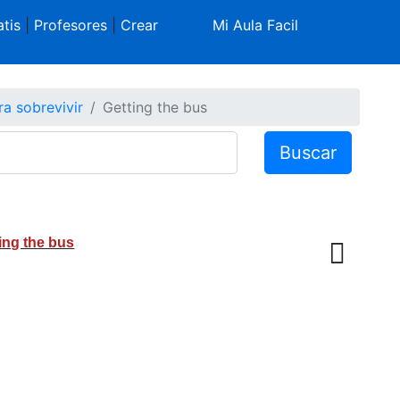
tis
|
Profesores
|
Crear
Mi Aula Facil
ra sobrevivir
Getting the bus
Buscar
ing the bus