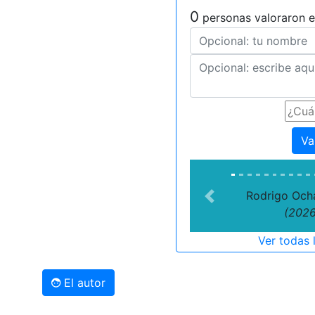
0
personas valoraron e
Va
Rodrigo Och
Previous
(2026
Ver todas 
El autor