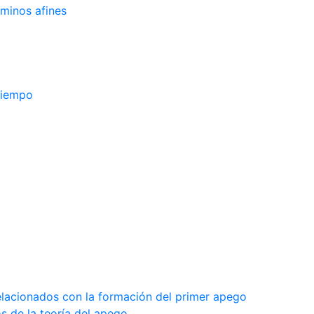
rminos afines
tiempo
elacionados con la formación del primer apego
s de la teoría del apego