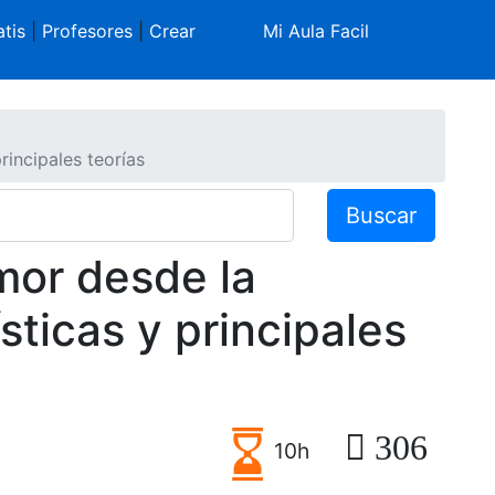
tis
|
Profesores
|
Crear
Mi Aula Facil
rincipales teorías
Buscar
mor desde la
sticas y principales
306
10h