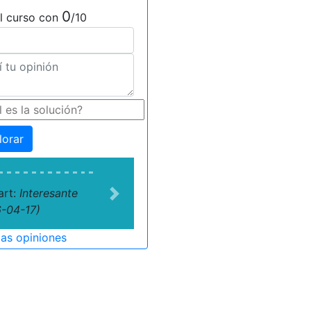
0
l curso con
/10
lorar
art:
Interesante
Next
-04-17)
las opiniones