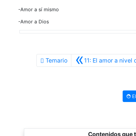
-Amor a sí mismo
-Amor a Dios
«
Temario
11: El amor a nivel 
El
Contenidos que t