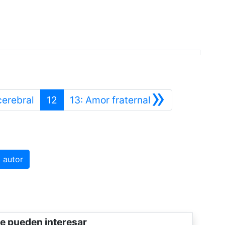
»
Anterior
Siguiente
cerebral
12
13: Amor fraternal
 autor
e pueden interesar