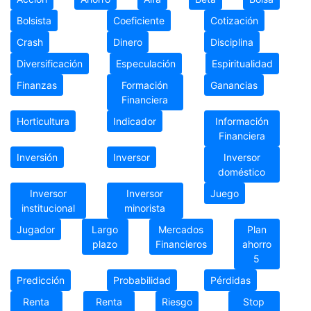
Bolsista
Coeficiente
Cotización
Crash
Dinero
Disciplina
Diversificación
Especulación
Espiritualidad
Finanzas
Formación
Ganancias
Financiera
Horticultura
Indicador
Información
Financiera
Inversión
Inversor
Inversor
doméstico
Inversor
Inversor
Juego
institucional
minorista
Jugador
Largo
Mercados
Plan
plazo
Financieros
ahorro
5
Predicción
Probabilidad
Pérdidas
Renta
Renta
Riesgo
Stop