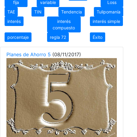
fija
variable
Loss
TAE
TIN
Tendencia
Tulipomanía
interés
interés
interés simple
compuesto
porcentaje
regla 72
Éxito
Planes de Ahorro 5
(08/11/2017)