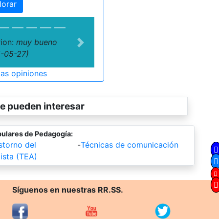
lorar
rion:
muy bueno
Next
-05-27)
las opiniones
e pueden interesar
ulares de Pedagogía:
storno del
-
Técnicas de comunicación
ista (TEA)
Síguenos en nuestras RR.SS.