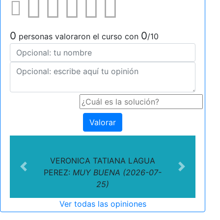
0
0
personas valoraron el curso con
/10
Valorar
VERONICA TATIANA LAGUA
Previous
Next
PEREZ:
MUY BUENA (2026-07-
25)
Ver todas las opiniones