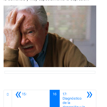
«
»
15:
16
17:
Diagnóstico
de la
depresión y la