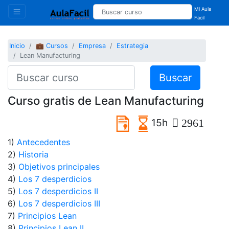
Mi Aula
Facil
Inicio
💼 Cursos
Empresa
Estrategia
Lean Manufacturing
Buscar
Curso gratis de Lean Manufacturing
15h
2961
1)
Antecedentes
2)
Historia
3)
Objetivos principales
4)
Los 7 desperdicios
5)
Los 7 desperdicios II
6)
Los 7 desperdicios III
7)
Principios Lean
8)
Principios Lean II