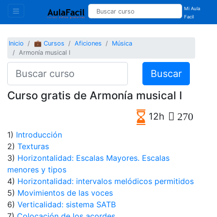
Mi Aula
Facil
Inicio
💼 Cursos
Aficiones
Música
Armonía musical I
Buscar
Curso gratis de Armonía musical I
12h
270
1)
Introducción
2)
Texturas
3)
Horizontalidad: Escalas Mayores. Escalas
menores y tipos
4)
Horizontalidad: intervalos melódicos permitidos
5)
Movimientos de las voces
6)
Verticalidad: sistema SATB
7)
Colocación de los acordes