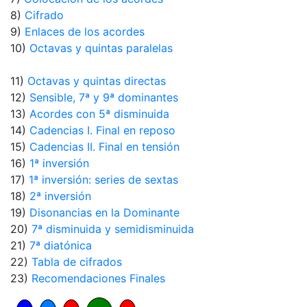
8)
Cifrado
9)
Enlaces de los acordes
10)
Octavas y quintas paralelas
11)
Octavas y quintas directas
12)
Sensible, 7ª y 9ª dominantes
13)
Acordes con 5ª disminuida
14)
Cadencias I. Final en reposo
15)
Cadencias II. Final en tensión
16)
1ª inversión
17)
1ª inversión: series de sextas
18)
2ª inversión
19)
Disonancias en la Dominante
20)
7ª disminuida y semidisminuida
21)
7ª diatónica
22)
Tabla de cifrados
23)
Recomendaciones Finales