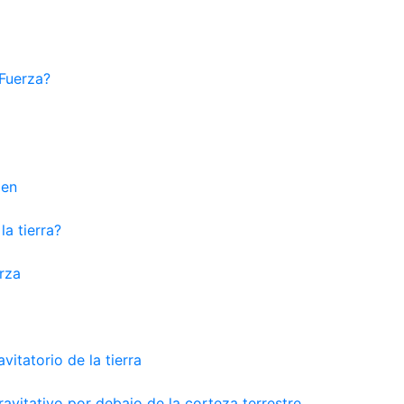
-Fuerza?
aen
a tierra?
rza
itatorio de la tierra
vitativo por debajo de la corteza terrestre