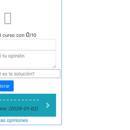
0
l curso con
/10
lorar
Next
eno (2026-01-02)
las opiniones