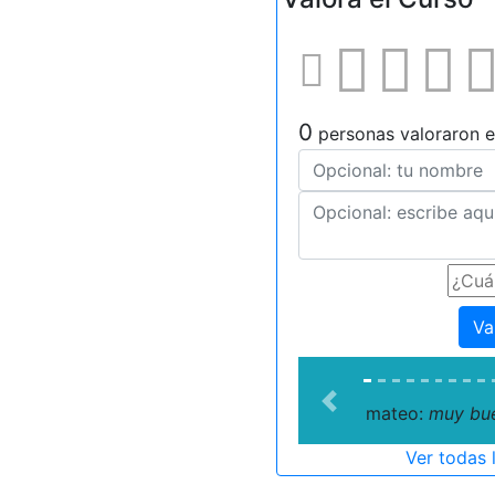
0
personas valoraron e
Va
Previous
mateo:
muy bu
Ver todas 