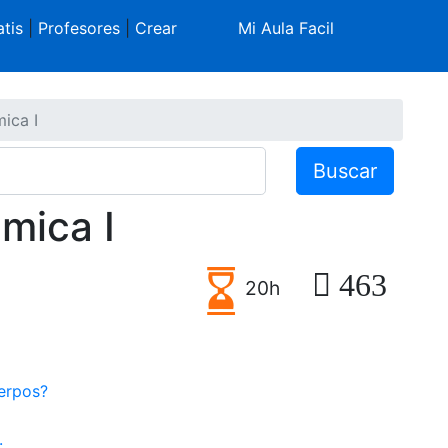
tis
|
Profesores
|
Crear
Mi Aula Facil
ica I
Buscar
mica I
463
20h
erpos?
.