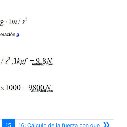
leración
g
.
»
15
16: Cálculo de la fuerza con que