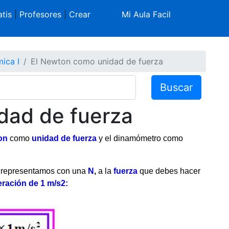
tis
|
Profesores
|
Crear
Mi Aula Facil
ica I
El Newton como unidad de fuerza
Buscar
dad de fuerza
on
como
unidad de fuerza
y el dinamómetro como
 representamos con una
N
,
a la
fuerza
que debes hacer
eración de 1 m/s2: