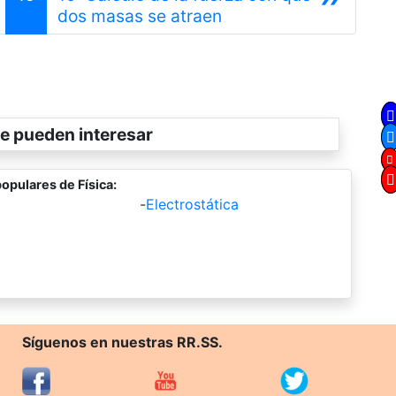
ior
Siguiente
dos masas se atraen
e pueden interesar
opulares de Física:
-
Electrostática
Síguenos en nuestras RR.SS.