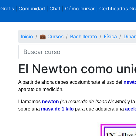
 Gratis
|
Comunidad
|
Chat
|
Cómo cursar
|
Certificados Gra
Inicio
💼 Cursos
Bachillerato
Física
Dinám
El Newton como uni
A partir de ahora debes acostumbrarte al uso del
newt
aparato de medición.
Llamamos
newton
(en recuerdo de Isaac Newton)
y la
sobre una
masa de 1 kilo
para que adquiera una
acel