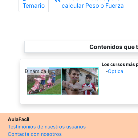
Anter
Temario
calcular Peso o Fuerza
Contenidos que t
Los cursos más p
-
Dinámica I
-
Óptica
AulaFacil
Testimonios de nuestros usuarios
Contacta con nosotros