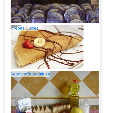
-
Crepas Dulces
-
Repostería Andaluza