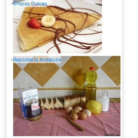
-
Crepas Dulces
-
Repostería Andaluza