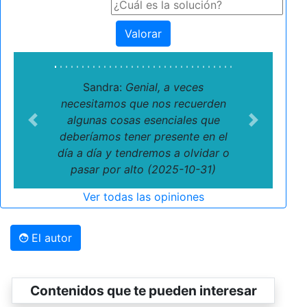
Valorar
Sandra:
Genial, a veces
necesitamos que nos recuerden
algunas cosas esenciales que
Previous
Next
deberíamos tener presente en el
día a día y tendremos a olvidar o
pasar por alto (2025-10-31)
Ver todas las opiniones
El autor
Contenidos que te pueden interesar