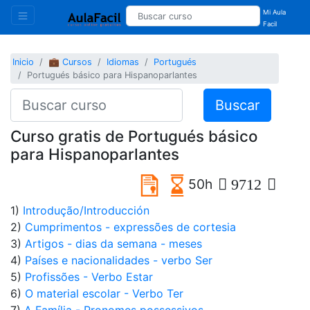
Mi Aula
Facil
Inicio
💼 Cursos
Idiomas
Portugués
Portugués básico para Hispanoparlantes
Buscar
Curso gratis de Portugués básico
para Hispanoparlantes
50h
9712
1)
Introdução/Introducción
2)
Cumprimentos - expressões de cortesia
3)
Artigos - dias da semana - meses
4)
Países e nacionalidades - verbo Ser
5)
Profissões - Verbo Estar
6)
O material escolar - Verbo Ter