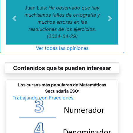
Juan Luis:
He observado que hay
muchisimos fallos de ortografia y
Previous
Next
muchos errores en las
resoluciones de los ejercicios.
(2024-04-29)
Ver todas las opiniones
Contenidos que te pueden interesar
Los cursos más populares de Matemáticas
Secundaria ESO:
-
Trabajando con Fracciones