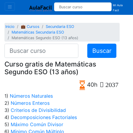
Mi Aula
Facil
Inicio
💼 Cursos
Secundaria ESO
Matemáticas Secundaria ESO
Matemáticas Segundo ESO (13 años)
Buscar
Curso gratis de Matemáticas
Segundo ESO (13 años)
40h
2037
1)
Números Naturales
2)
Números Enteros
3)
Criterios de Divisibilidad
4)
Decomposiciones Factoriales
5)
Máximo Común Divisor
6)
Mínimo Común Múltiplo