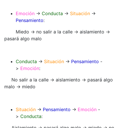
Emoción
->
Conducta
->
Situación
->
Pensamiento
:
Miedo -> no salir a la calle -> aislamiento ->
pasará algo malo
Conducta
->
Situación
->
Pensamiento
-
>
Emoción
:
No salir a la calle -> aislamiento -> pasará algo
malo -> miedo
Situación
->
Pensamiento
->
Emoción
-
>
Conducta
:
Aislamiento -> pasará algo malo ->​​​​​​ miedo -> no