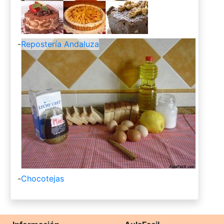
-
Repostería Andaluza
-
Chocotejas