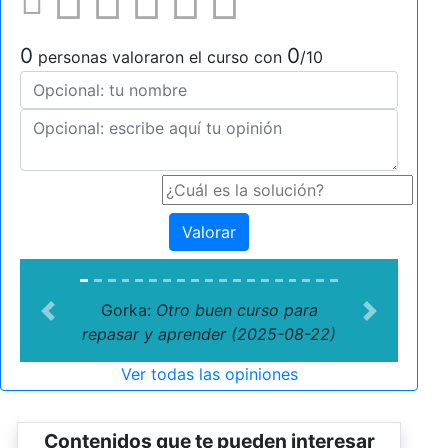
0
0
personas valoraron el curso con
/10
Valorar
Gorka:
Otro buen curso para
Previous
Next
repasar y aprender (2025-08-22)
Ver todas las opiniones
Contenidos que te pueden interesar