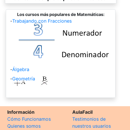
Los cursos más populares de Matemáticas:
-
Trabajando con Fracciones
-
Álgebra
-
Geometría
Información
AulaFacil
Cómo Funcionamos
Testimonios de
Quienes somos
nuestros usuarios