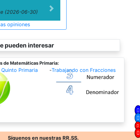
Next
te (2026-06-30)
las opiniones
e pueden interesar
s de Matemáticas Primaria:
Quinto Primaria
-
Trabajando con Fracciones
Síguenos en nuestras RR.SS.