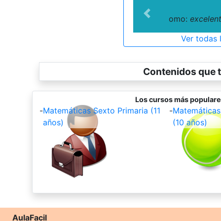
Previous
omo:
excelen
Ver todas 
Contenidos que t
Los cursos más populare
-
Matemáticas Sexto Primaria (11
-
Matemáticas 
años)
(10 años)
AulaFacil