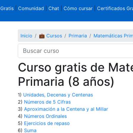
 Gratis
|
Comunidad
|
Chat
|
Cómo cursar
|
Certificados Gra
Inicio
💼 Cursos
Primaria
Matemáticas Prim
Curso gratis de Mat
Primaria (8 años)
1)
Unidades, Decenas y Centenas
2)
Números de 5 Cifras
3)
Aproximación a la Centena y al Millar
4)
Números Ordinales
5)
Ejercicios de repaso
6)
Suma