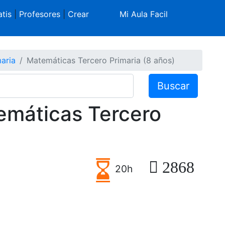
tis
|
Profesores
|
Crear
Mi Aula Facil
aria
Matemáticas Tercero Primaria (8 años)
Buscar
emáticas Tercero
2868
20h