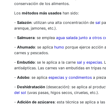
conservación de los alimentos.
Los
métodos más usados
han sido:
-
Salazón
: utilizan una alta concentración de
sal
par
arenque, jamones, etc.).
-
Salmuera
: se emplea
agua salada junto a otros 
-
Ahumado
: se aplica
humo
porque ejerce acción a
carnes y pescados.
-
Embutido
: se le aplica a la carne
sal y especias
. 
antisépticas. Las carnes van embutidas en tripas na
-
Adobo
: se aplica
especias y condimentos
a pieza
-
Deshidratación
(desecación): se aplica al produ
del sol
(uvas pasas, higos secos, ciruelas, etc.).
-
Adición de azúcares
: esta técnica se aplica a la