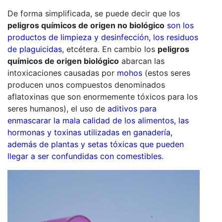
De forma simplificada, se puede decir que los
peligros químicos de origen no biológico
son los
productos de limpieza y desinfección, los residuos
de plaguicidas,
etcétera. En cambio los
peligros
químicos de origen biológico
abarcan las
intoxicaciones causadas por
mohos
(estos seres
producen unos compuestos denominados
aflatoxinas que son enormemente tóxicos para los
seres humanos), el uso de
aditivos para
enmascarar la mala calidad de los alimentos, las
hormonas y toxinas utilizadas en ganadería,
además de plantas y setas tóxicas que pueden
llegar a ser confundidas con comestibles
.