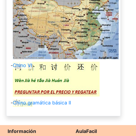
-
Chino VI
-
Chino gramática básica II
Información
AulaFacil