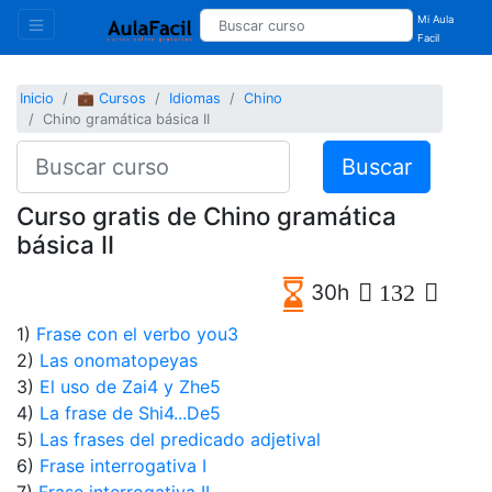
Mi Aula
Facil
Inicio
💼 Cursos
Idiomas
Chino
Chino gramática básica II
Buscar
Curso gratis de Chino gramática
básica II
30h
132
1)
Frase con el verbo you3
2)
Las onomatopeyas
3)
El uso de Zai4 y Zhe5
4)
La frase de Shi4...De5
5)
Las frases del predicado adjetival
6)
Frase interrogativa I