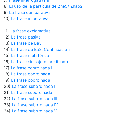
7)
Frase interrogativa II
8)
El uso de la partícula de Zhe5/ Zhao2
9)
La frase comparativa
10)
La frase imperativa
11)
La frase exclamativa
12)
La frase pasiva
13)
La frase de Ba3
14)
La frase de Ba3. Continuación
15)
La frase metafórica
16)
La frase sin sujeto-predicado
17)
La frase coordinada I
18)
La frase coordinada II
19)
La frase coordinada III
20)
La frase subordinada I
21)
La frase subordinada II
22)
La frase subordinada III
23)
La frase subordinada IV
24)
La frase subordinada V