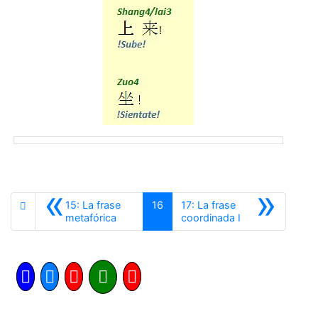
«
»
15: La frase
16
17: La frase
Anterior
Siguiente
metafórica
coordinada I