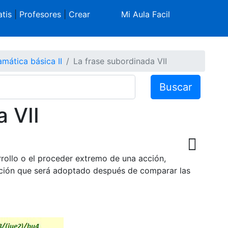
tis
|
Profesores
|
Crear
Mi Aula Facil
mática básica II
La frase subordinada VII
Buscar
 VII
rrollo o el proceder extremo de una acción,
 acción que será adoptado después de comparar las