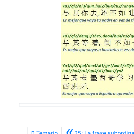
«
Temario
25: La frase subordin