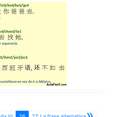
»
Anterior
Siguiente
ada VI
26
27: La frase alternativa