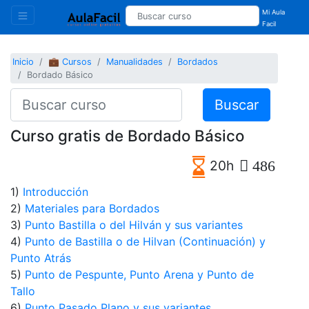
Mi Aula
Facil
Inicio
💼 Cursos
Manualidades
Bordados
Bordado Básico
Buscar
Curso gratis de Bordado Básico
20h
486
1)
Introducción
2)
Materiales para Bordados
3)
Punto Bastilla o del Hilván y sus variantes
4)
Punto de Bastilla o de Hilvan (Continuación) y
Punto Atrás
5)
Punto de Pespunte, Punto Arena y Punto de
Tallo
6)
Punto Pasado Plano y sus variantes