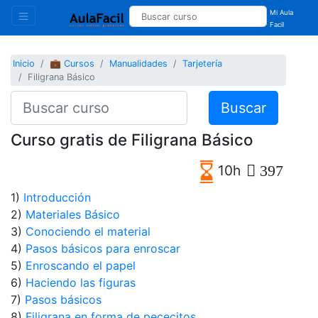
Mi Aula
Facil
Inicio
💼 Cursos
Manualidades
Tarjetería
Filigrana Básico
Buscar
Curso gratis de Filigrana Básico
10h
397
1)
Introducción
2)
Materiales Básico
3)
Conociendo el material
4)
Pasos básicos para enroscar
5)
Enroscando el papel
6)
Haciendo las figuras
7)
Pasos básicos
8)
Filigrana en forma de pececitos