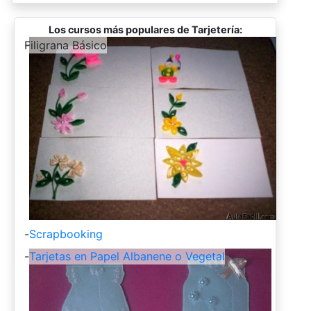
Los cursos más populares de Tarjetería:
-
Filigrana Básico
-
Scrapbooking
-
Tarjetas en Papel Albanene o Vegetal