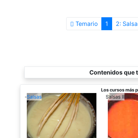
Temario
1
2: Sals
Contenidos que t
Los cursos más p
-
Salsas
-
Salsas II