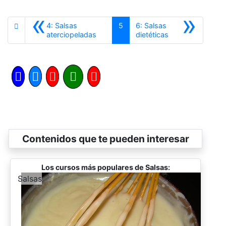
«
»
4: Salsas
5
6: Salsas
Anterior
Siguiente
aterciopeladas
dietéticas
Contenidos que te pueden interesar
Los cursos más populares de Salsas:
-
Salsas