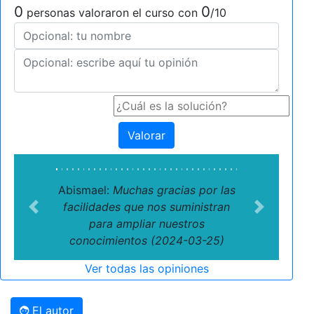
0
0
personas valoraron el curso con
/10
Valorar
Abismael:
Muchas gracias por las
facilidades que nos suministran
Previous
Next
para ampliar nuestros
conocimientos (2024-03-25)
Ver todas las opiniones
El autor