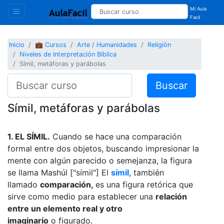
Mi Aula
Facil
Inicio
💼 Cursos
Arte / Humanidades
Religión
Niveles de Interpretación Bíblica
Símil, metáforas y parábolas
Buscar
Símil, metáforas y parábolas
1. EL SÍMIL.
Cuando se hace una comparación
formal entre dos objetos, buscando impresionar la
mente con algún parecido o semejanza, la figura
se llama Mashúl ["símil"] El
símil
, también
llamado
comparación,
es una figura retórica que
sirve como medio para establecer una
relación
entre un elemento real y otro
imaginario
o figurado.