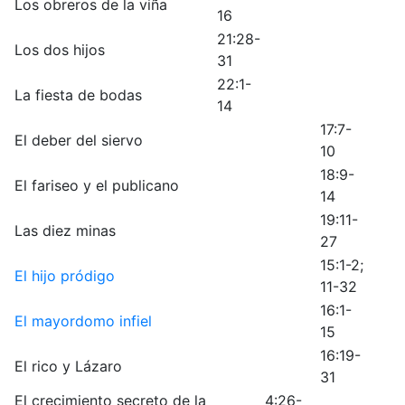
Los obreros de la viña
16
21:28-
Los dos hijos
31
22:1-
La fiesta de bodas
14
17:7-
El deber del siervo
10
18:9-
El fariseo y el publicano
14
19:11-
Las diez minas
27
15:1-2;
El hijo pródigo
11-32
16:1-
El mayordomo infiel
15
16:19-
El rico y Lázaro
31
El crecimiento secreto de la
4:26-