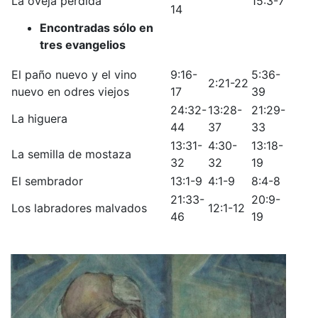
La oveja perdida
15:3-7
14
Encontradas sólo en
tres evangelios
El paño nuevo y el vino
9:16-
5:36-
2:21-22
nuevo en odres viejos
17
39
24:32-
13:28-
21:29-
La higuera
44
37
33
13:31-
4:30-
13:18-
La semilla de mostaza
32
32
19
El sembrador
13:1-9
4:1-9
8:4-8
21:33-
20:9-
Los labradores malvados
12:1-12
46
19