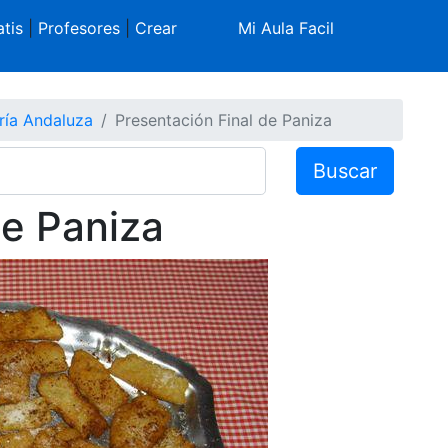
tis
|
Profesores
|
Crear
Mi Aula Facil
ría Andaluza
Presentación Final de Paniza
Buscar
de Paniza