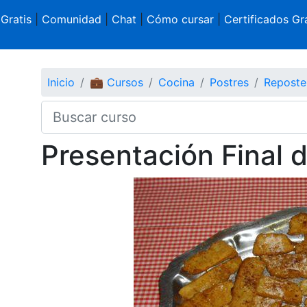
 Gratis
|
Comunidad
|
Chat
|
Cómo cursar
|
Certificados Gra
Inicio
💼 Cursos
Cocina
Postres
Reposte
Presentación Final 