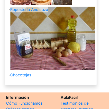
-
Repostería Andaluza
-
Chocotejas
Información
AulaFacil
Cómo Funcionamos
Testimonios de