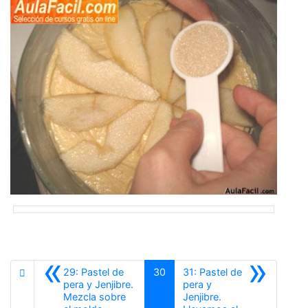
«
»
29: Pastel de
30
31: Pastel de
pera y Jenjibre.
pera y
Mezcla sobre
Jenjibre.