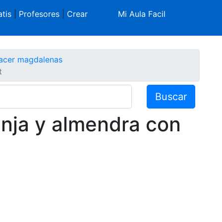
tis
|
Profesores
|
Crear
Mi Aula Facil
cer magdalenas
t
Buscar
nja y almendra con