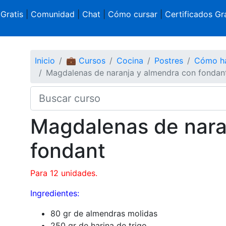
 Gratis
|
Comunidad
|
Chat
|
Cómo cursar
|
Certificados Gra
Inicio
💼 Cursos
Cocina
Postres
Cómo ha
Magdalenas de naranja y almendra con fondan
Magdalenas de nara
fondant
Para 12 unidades.
Ingredientes:
80 gr de almendras molidas
250 gr de harina de trigo