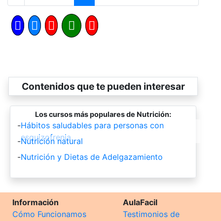
Contenidos que te pueden interesar
Los cursos más populares de Nutrición:
-
Hábitos saludables para personas con
esquizofrenia.
-
Nutrición natural
-
Nutrición y Dietas de Adelgazamiento
Información
AulaFacil
Cómo Funcionamos
Testimonios de