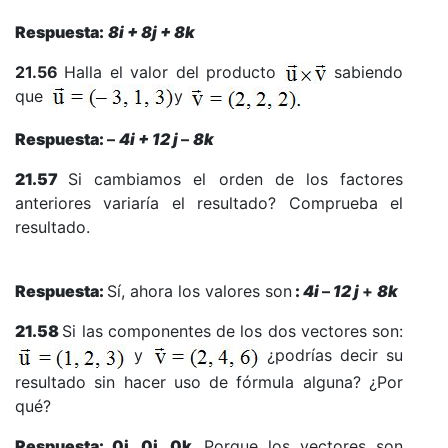
Respuesta:
8i + 8j + 8k
21.56
Halla el valor del producto
sabiendo
que
y
Respuesta:
–
4i + 12 j
–
8k
21.57
Si cambiamos el orden de los factores
anteriores variaría el resultado? Comprueba el
resultado.
Respuesta:
Sí, ahora los valores son
:
4i
–
12 j
+
8k
21.58
Si las componentes de los dos vectores son:
y
¿podrías decir su
resultado sin hacer uso de fórmula alguna? ¿Por
qué?
Respuesta: 0i, 0j, 0k.
Porque los vectores son