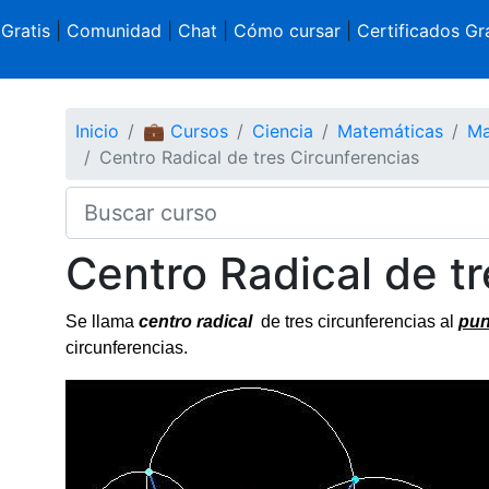
 Gratis
|
Comunidad
|
Chat
|
Cómo cursar
|
Certificados Gra
Inicio
💼 Cursos
Ciencia
Matemáticas
Ma
Centro Radical de tres Circunferencias
Centro Radical de t
Se llama
centro radical
de tres circunferencias al
pun
circunferencias.