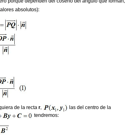
cero porque dependen del coseno del ángulo que forman,
alores absolutos):
uiera de la recta
r
,
las del centro de la
tendremos: