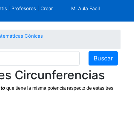
tis
|
Profesores
|
Crear
Mi Aula Facil
temáticas Cónicas
Buscar
res Circunferencias
to
que tiene la misma potencia respecto de estas tres