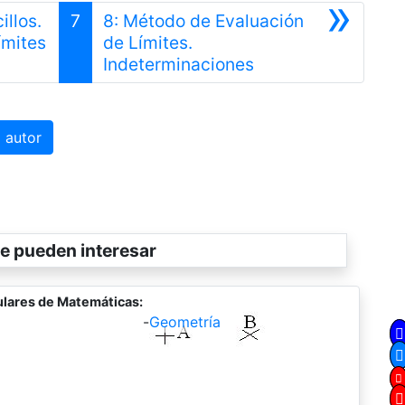
»
illos.
7
8: Método de Evaluación
Anterior
ímites
de Límites.
Siguiente
Indeterminaciones
 autor
e pueden interesar
lares de Matemáticas:
-
Geometría