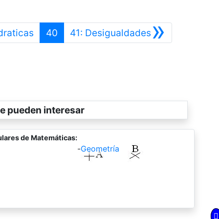
»
Anterior
Siguiente
draticas
40
41: Desigualdades
e pueden interesar
lares de Matemáticas:
-
Geometría