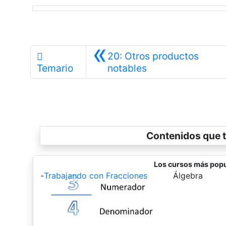
«
20: Otros productos
Anterior
Temario
notables
Contenidos que t
Los cursos más popu
-
Trabajando con Fracciones
-
Álgebra