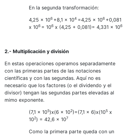
En la segunda transformación:
6
4
6
4,25 x 10
+8,1 x 10
=4,25 x 10
+0,081
6
6
6
x 10
= 10
x (4,25 + 0,081)= 4,331 x 10
2.- Multiplicación y división
En estas operaciones operamos separadamente
con las primeras partes de las notaciones
científicas y con las segundas. Aquí no es
necesario que los factores (o el dividendo y el
divisor) tengan las segundas partes elevadas al
mimo exponente.
5
2
5
(7,1 x 10
)x(6 x 10
)=(7,1 x 6)x(10
x
2
7
10
) = 42,6 x 10
Como la primera parte queda con un