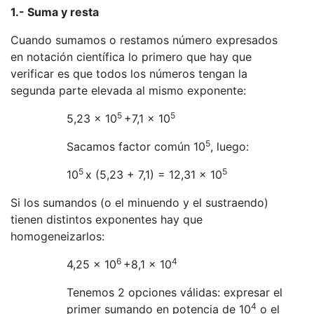
1.- Suma y resta
Cuando sumamos o restamos número expresados
en notación científica lo primero que hay que
verificar es que todos los números tengan la
segunda parte elevada al mismo exponente:
5
5
5,23 x 10
+7,1 x 10
5
Sacamos factor común 10
, luego:
5
5
10
x (5,23 + 7,1) = 12,31 x 10
Si los sumandos (o el minuendo y el sustraendo)
tienen distintos exponentes hay que
homogeneizarlos:
6
4
4,25 x 10
+8,1 x 10
Tenemos 2 opciones válidas: expresar el
4
primer sumando en potencia de 10
o el