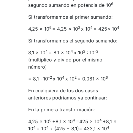
6
segundo sumando en potencia de 10
Si transformamos el primer sumando:
6
2
4
4
4,25 x 10
= 4,25 x 10
x 10
= 425x 10
Si transformamos el segundo sumando:
4
4
2
-2
8,1 x 10
= 8,1 x 10
x 10
: 10
(multiplico y divido por el mismo
número)
-2
4
2
6
= 8,1 : 10
x 10
x 10
= 0,081 x 10
En cualquiera de los dos casos
anteriores podríamos ya continuar:
En la primera transformación:
6
4
4
4,25 x 10
+8,1 x 10
=425 x 10
+8,1 x
4
4
4
10
= 10
x (425 + 8,1)= 433,1 x 10