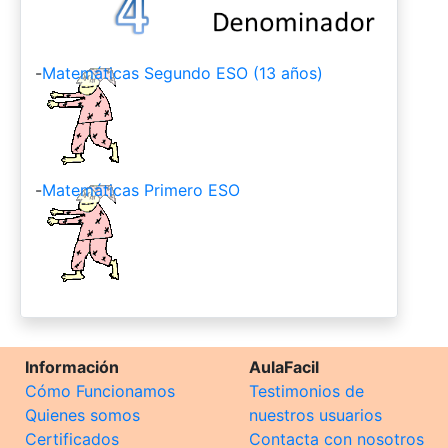
-
Matemáticas Segundo ESO (13 años)
-
Matemáticas Primero ESO
Información
AulaFacil
Cómo Funcionamos
Testimonios de
Quienes somos
nuestros usuarios
Certificados
Contacta con nosotros