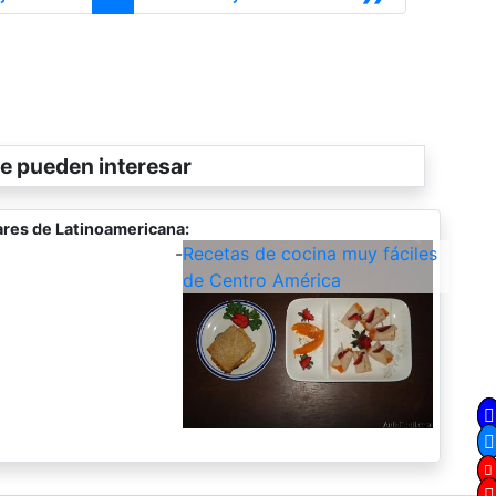
e pueden interesar
res de Latinoamericana:
-
Recetas de cocina muy fáciles
de Centro América